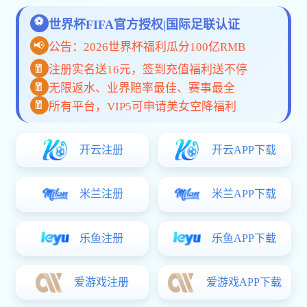
下载APP
沙特U21不满中国队表现久帅表示希望
继续进攻争取更多进球
2026-06-14 00:00
阅读 28 次