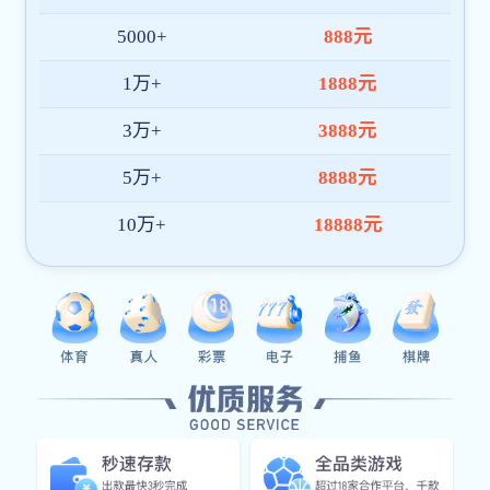
他在进攻端如鱼得水。他不仅可以轻松完成跳投，还能通过
精准的传球帮助队友得分。此外，布克在关键时刻总能站出
来，承担起球队进攻重任，是一位真正意义上的“杀手”。
相比之下，克里斯·格林则是一名全能型球员，他擅长于防守
并且拥有极佳的组织能力。在场上，他能够快速判断局势，
为队友创造机会。同时，格林也具备一定的得分能力，在需
要的时候能够站出来贡献关键分数。他们两人相辅相成，相
得益彰，使得太阳队形成了一种独特而强大的进攻体系。
此外，两位球员都具有良好的身体素质和心理素质，这使他
们在高压环境下依然能够保持冷静，对抗激烈竞争时展现出
无畏精神。这不仅提升了个人表现，也增强了整个团队士
气，成为太阳队争取胜利的重要因素之一。
2、默契配合带来的优势