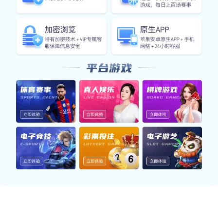
布克与格林之间良好的默契无疑是他们成功的重要原因之
一。在场上，他们常常通过眼神交流和细微动作来进行配
合，这种默契使他们能够迅速找到最佳进攻机会。尤其是在
快攻阶段，两人的配合显得尤为重要，一旦形成反击，他们
几乎总能以迅雷不及掩耳之势打乱对方防线。
此外，在战术执行方面，布克与格林也显示出了极高的理解
力。当教练安排战术时，他们能够迅速领会并付诸实践，从
而产生意想不到的效果。例如，在某些关键回合中，他们通
过不断交替跑位，将防守者吸引到其他区域，为彼此创造空
间，实现有效得分。
这种默契配合不仅提高了两位球员个人的数据，也使整个球
队更加流畅。大家互相信任，以至于每当有人持球时，其他
人都会积极寻找机会参与进攻或做好防守准备。这种团队氛
围正是现代篮球所追求的理想状态，也是太阳队取得优异成
绩的重要保障。